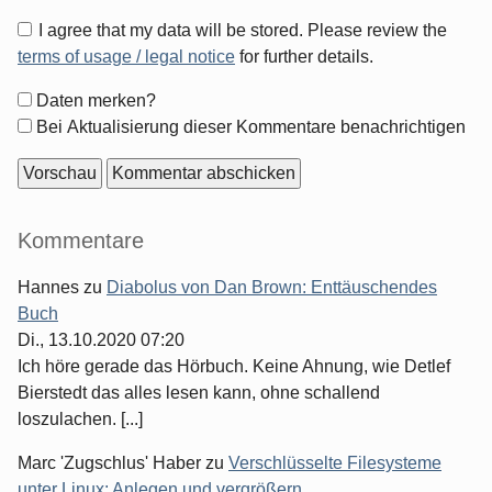
I agree that my data will be stored. Please review the
terms of usage / legal notice
for further details.
Formular-
Daten merken?
Optionen
Bei Aktualisierung dieser Kommentare benachrichtigen
Seitenleiste
Kommentare
Hannes
zu
Diabolus von Dan Brown: Enttäuschendes
Buch
Di., 13.10.2020 07:20
Ich höre gerade das Hörbuch. Keine Ahnung, wie Detlef
Bierstedt das alles lesen kann, ohne schallend
loszulachen. [...]
Marc 'Zugschlus' Haber
zu
Verschlüsselte Filesysteme
unter Linux: Anlegen und vergrößern