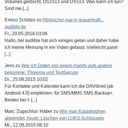
Volumes gelöscht. DS1513 und DX513. Was kann ich tun?
Sind me [...]
Enrico Schütze
zu
Hörbücher mal in grauenhaft...
audible.de
Fr., 20.05.2016 03:06
Hallo, bei audible hat sich einiges getan und daher habe
ich meine Meinung in ein Video gefasst. Vielleicht passt
[...]
Jens
zu
Wie ich Daten von einem Handy aufs andere
bekomme: Threema und TextSecure
Di., 25.08.2015 10:02
Für Kontakte und Kalender kann ich die DAVdroid (ab
Android 4.0) empfehlen, für SMS/MMS SMS Backup+.
Beides bei f- [...]
Marc 'Zugschlus' Haber
zu
Wie man Katastrophen
abwendet, heute: Löschen von LUKS-Schlüsseln
Mi., 12.08.2015 08:10