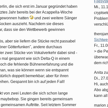
Filesys
rlin, die sich erst im Januar gegründet haben
Mi., 11
etztes Jahr bereits bei der Acappella-Woche
cryptset
 gewonnen hatten
und zwei weitere Sänger
Problema
 Socken auszieht. Nachdem sie dieses
verschlüs
 klar, dass sie den Wettbewerb gewinnen
theroja
Sichtwe
s, aber sie liefern die Stücke recht passabel
Fr., 11.
öner Götterfunken", andere durchaus
> die P
er zwei Stücke von Vokalverkehr dabei sind -
überwac
n mal gespannt wie sich Delta-Q in einem
dem rich
och die fehlende Bühnenerfahrung und die
t man, was sie können wenn sie entspannt
Anita
z
türlich doppelt bemerkbar; aber für ihren
Di., 27
ihen. Gespannt bin ich auf jeden Fall!
Hi, auc
Abo abge
ekt von zwei Leuten die sich schon lange
kann all 
n maybebop. Sie gingen bereits gemeinsam
n gemeinsamen Auftritte. Seit letztem Sommer
marion