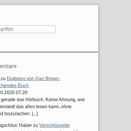
iste
ntare
zu
Diabolus von Dan Brown:
chendes Buch
.10.2020 07:20
e gerade das Hörbuch. Keine Ahnung, wie
ierstedt das alles lesen kann, ohne
d loszulachen. [...]
ugschlus' Haber
zu
Verschlüsselte