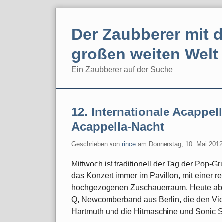
Skip
to
Der Zaubberer mit d
content
großen weiten Welt
Ein Zaubberer auf der Suche
Navigation
12. Internationale Acappel
Acappella-Nacht
Geschrieben von
rince
am
Donnerstag, 10. Mai 201
Mittwoch ist traditionell der Tag der Pop-
das Konzert immer im Pavillon, mit einer r
hochgezogenen Zuschauerraum. Heute abend
Q, Newcomberband aus Berlin, die den Vid
Hartmuth und die Hitmaschine und Sonic S