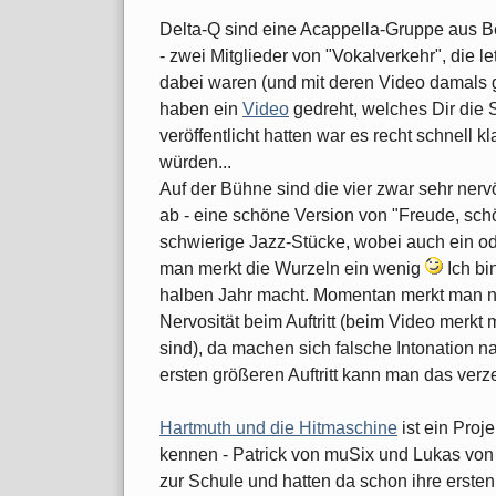
Delta-Q sind eine Acappella-Gruppe aus Be
- zwei Mitglieder von "Vokalverkehr", die l
dabei waren (und mit deren Video damals
haben ein
Video
gedreht, welches Dir die
veröffentlicht hatten war es recht schnell
würden...
Auf der Bühne sind die vier zwar sehr nervö
ab - eine schöne Version von "Freude, sch
schwierige Jazz-Stücke, wobei auch ein od
man merkt die Wurzeln ein wenig
Ich bi
halben Jahr macht. Momentan merkt man n
Nervosität beim Auftritt (beim Video merk
sind), da machen sich falsche Intonation na
ersten größeren Auftritt kann man das verze
Hartmuth und die Hitmaschine
ist ein Proj
kennen - Patrick von muSix und Lukas vo
zur Schule und hatten da schon ihre erste