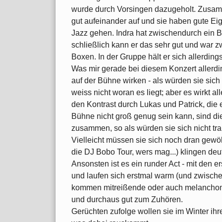
wurde durch Vorsingen dazugeholt. Zusamm
gut aufeinander auf und sie haben gute Ei
Jazz gehen. Indra hat zwischendurch ein B
schließlich kann er das sehr gut und war 
Boxen. In der Gruppe hält er sich allerding
Was mir gerade bei diesem Konzert allerding
auf der Bühne wirken - als würden sie sich 
weiss nicht woran es liegt; aber es wirkt al
den Kontrast durch Lukas und Patrick, die
Bühne nicht groß genug sein kann, sind d
zusammen, so als würden sie sich nicht tra
Vielleicht müssen sie sich noch dran gewöh
die DJ Bobo Tour, wers mag...) klingen deut
Ansonsten ist es ein runder Act - mit den e
und laufen sich erstmal warm (und zwisch
kommen mitreißende oder auch melanchoni
und durchaus gut zum Zuhören.
Gerüchten zufolge wollen sie im Winter ih