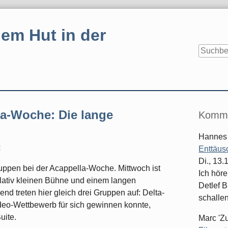
em Hut in der
Seitenle
la-Woche: Die lange
Komme
Hannes
2
Enttäus
Di., 13
Gruppen bei der Acappella-Woche. Mittwoch ist
Ich hör
elativ kleinen Bühne und einem langen
Detlef B
 treten hier gleich drei Gruppen auf: Delta-
schallen
eo-Wettbewerb für sich gewinnen konnte,
uite.
Marc 'Z