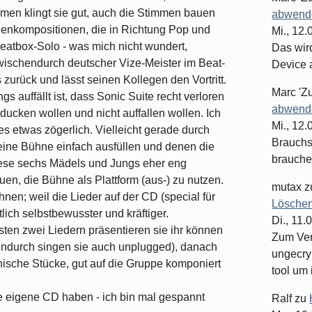
en klingt sie gut, auch die Stimmen bauen
abwende
genkompositionen, die in Richtung Pop und
Mi., 12
eatbox-Solo - was mich nicht wundert,
Das wir
zwischendurch deutscher Vize-Meister im Beat-
Device 
s zurück und lässt seinen Kollegen den Vortritt.
Marc 'Z
s auffällt ist, dass Sonic Suite recht verloren
abwende
ducken wollen und nicht auffallen wollen. Ich
Mi., 12
les etwas zögerlich. Vielleicht gerade durch
Brauchst
 eine Bühne einfach ausfüllen und denen die
brauche
iese sechs Mädels und Jungs eher eng
uen, die Bühne als Plattform (aus-) zu nutzen.
mutax
z
nen; weil die Lieder auf der CD (special für
Löschen
lich selbstbewusster und kräftiger.
Di., 11.
rsten zwei Liedern präsentieren sie ihr können
Zum Ver
endurch singen sie auch unplugged), danach
ungecry
sche Stücke, gut auf die Gruppe komponiert
tool um 
re eigene CD haben - ich bin mal gespannt
Ralf
zu