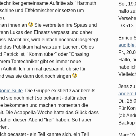
chniker gemeinsame Auftritte als "Hartmuth
So., 19
schine und Effektmischer einsetzen um
hallo z
en.
Versehe
man ihnen an
Sie verbreiten irre Spass und
DX513. 
wenn Lukas den Einsatz verpasst und daher
Enrico 
. Macht nix, wird einfach nochmal losgelegt
audible
 und das Publikum hat was zum Lachen. Ob es
Fr., 20.
 Patrick ist, "Komm rüber" oder "Chasing
Hallo, b
ihrem Tontechniker gibt es immer neue
habe ic
uftritt. Ich bin mal gespannt, ob sie für
Vielleich
nd was sie dann dort noch singen
Jens
z
Sonic Suite
. Die Gruppe existiert zwar bereits
andere 
nd sie noch nicht so bekannt - dafür aber
Di., 25
reise bekommen und machen momentan die
Für Kon
t. Die Acappella-Woche hatte das Glück dass
(ab And
daher diesen Abend "frei" haben. So haben
Backup+.
rfen.
h gecastet - ein Teil kannte sich, ein Teil
Marc 'Z