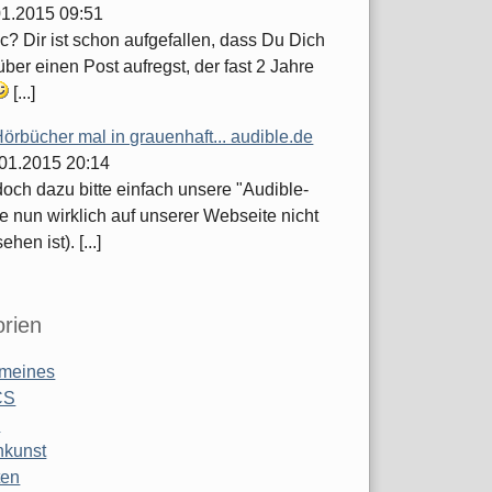
.01.2015 09:51
c? Dir ist schon aufgefallen, dass Du Dich
ber einen Post aufregst, der fast 2 Jahre
[...]
örbücher mal in grauenhaft... audible.de
.01.2015 20:14
och dazu bitte einfach unsere "Audible-
e nun wirklich auf unserer Webseite nicht
hen ist). [...]
rien
emeines
CS
o
nkunst
ten