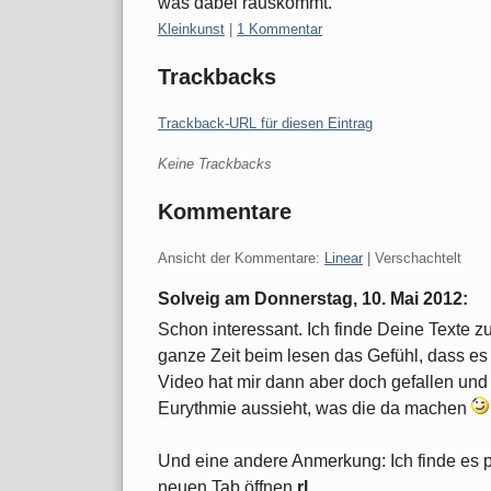
was dabei rauskommt.
Kategorien:
Kleinkunst
|
1 Kommentar
Trackbacks
Trackback-URL für diesen Eintrag
Keine Trackbacks
Kommentare
Ansicht der Kommentare:
Linear
| Verschachtelt
Solveig am
Donnerstag, 10. Mai 2012
:
Schon interessant. Ich finde Deine Texte z
ganze Zeit beim lesen das Gefühl, dass es n
Video hat mir dann aber doch gefallen und 
Eurythmie aussieht, was die da machen
Und eine andere Anmerkung: Ich finde es pr
neuen Tab öffnen
rl