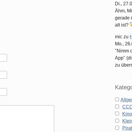
Di., 27
Ähm, Mi
gerade ü
alt ist?
mic
zu
H
Mo., 26
"Nimm d
App" (di
zu überse
Katego
Allg
CC
Kin
Klei
Pira