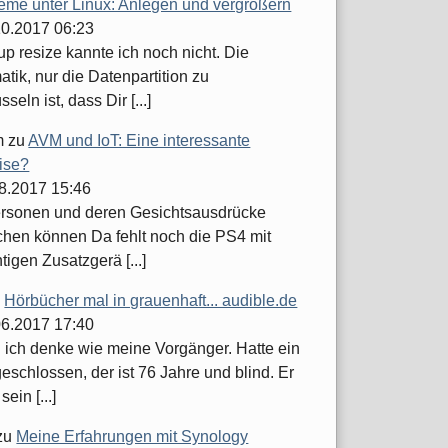
teme unter Linux: Anlegen und vergrößern
.10.2017 06:23
up resize kannte ich noch nicht. Die
tik, nur die Datenpartition zu
seln ist, dass Dir [...]
m
zu
AVM und IoT: Eine interessante
ise?
08.2017 15:46
ersonen und deren Gesichtsausdrücke
hen können Da fehlt noch die PS4 mit
tigen Zusatzgerä [...]
u
Hörbücher mal in grauenhaft... audible.de
.06.2017 17:40
h ich denke wie meine Vorgänger. Hatte ein
schlossen, der ist 76 Jahre und blind. Er
sein [...]
zu
Meine Erfahrungen mit Synology