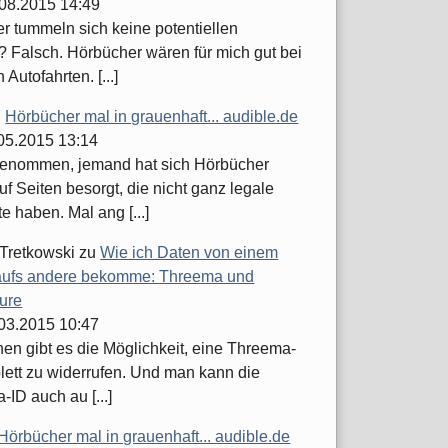
.08.2015 14:49
er tummeln sich keine potentiellen
 Falsch. Hörbücher wären für mich gut bei
 Autofahrten. [...]
u
Hörbücher mal in grauenhaft... audible.de
.05.2015 13:14
enommen, jemand hat sich Hörbücher
uf Seiten besorgt, die nicht ganz legale
 haben. Mal ang [...]
 Tretkowski
zu
Wie ich Daten von einem
ufs andere bekomme: Threema und
ure
.03.2015 10:47
hen gibt es die Möglichkeit, eine Threema-
lett zu widerrufen. Und man kann die
ID auch au [...]
Hörbücher mal in grauenhaft... audible.de