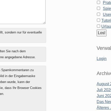
Prat
Spie
Use
Tutor
Urla
t, sondern nur für eventuelle
Verwal
lten Sie nach dem
ihre angegebene Adresse.
Login
on Spamkommentaren zu
Archiv
 Bild in der Eingabemaske
geben wurde, kann der
August 
e, dass Ihr Browser Cookies
Juli 20
en.
Juni 20
Das Neu
Älteres .