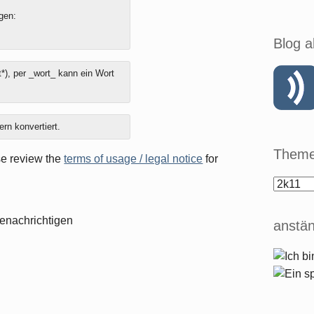
gen:
Blog a
*), per _wort_ kann ein Wort
ern konvertiert.
Theme
ase review the
terms of usage / legal notice
for
enachrichtigen
anstän