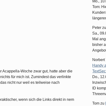
Mo., 10
Tom: Hi
Kunden?
längeren
Peter
z
Sa., 09
Mal ang
bisher a
Angebote
Norbert
Handy a
ur Acappella-Woche zwar gut, hatte aber die
TextSec
ichts für mich ist. Zumindest das verlinkte
Do., 12
das nicht nur weil es teilweise nach
Inzwisc
ID komp
Threema-
aktischer, wenn sich die Links direkt in nem
Tom
zu