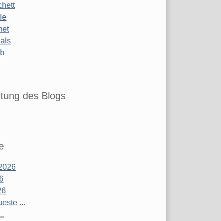
chett
le
net
ials
ub
tung des Blogs
e
2026
26
26
este ...
..