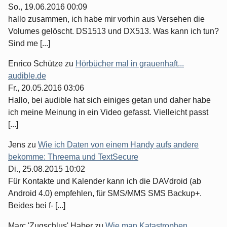
So., 19.06.2016 00:09
hallo zusammen, ich habe mir vorhin aus Versehen die
Volumes gelöscht. DS1513 und DX513. Was kann ich tun?
Sind me [...]
Enrico Schütze
zu
Hörbücher mal in grauenhaft...
audible.de
Fr., 20.05.2016 03:06
Hallo, bei audible hat sich einiges getan und daher habe
ich meine Meinung in ein Video gefasst. Vielleicht passt
[...]
Jens
zu
Wie ich Daten von einem Handy aufs andere
bekomme: Threema und TextSecure
Di., 25.08.2015 10:02
Für Kontakte und Kalender kann ich die DAVdroid (ab
Android 4.0) empfehlen, für SMS/MMS SMS Backup+.
Beides bei f- [...]
Marc 'Zugschlus' Haber
zu
Wie man Katastrophen