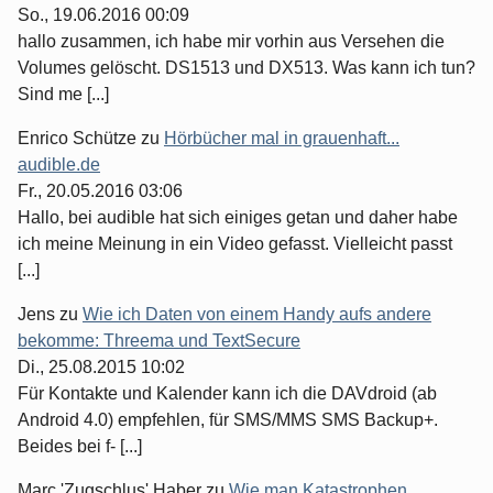
So., 19.06.2016 00:09
hallo zusammen, ich habe mir vorhin aus Versehen die
Volumes gelöscht. DS1513 und DX513. Was kann ich tun?
Sind me [...]
Enrico Schütze
zu
Hörbücher mal in grauenhaft...
audible.de
Fr., 20.05.2016 03:06
Hallo, bei audible hat sich einiges getan und daher habe
ich meine Meinung in ein Video gefasst. Vielleicht passt
[...]
Jens
zu
Wie ich Daten von einem Handy aufs andere
bekomme: Threema und TextSecure
Di., 25.08.2015 10:02
Für Kontakte und Kalender kann ich die DAVdroid (ab
Android 4.0) empfehlen, für SMS/MMS SMS Backup+.
Beides bei f- [...]
Marc 'Zugschlus' Haber
zu
Wie man Katastrophen