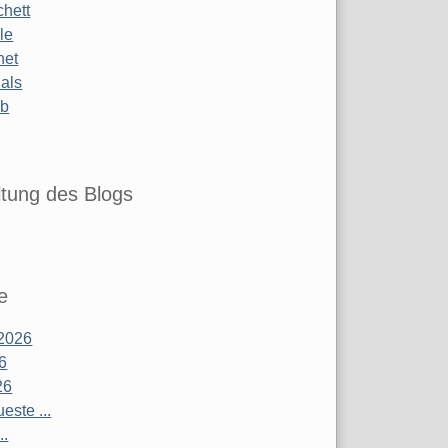
chett
le
net
ials
ub
tung des Blogs
e
2026
26
26
este ...
..