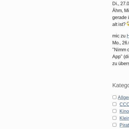
Di., 27
Ähm, Mi
gerade ü
alt ist?
mic
zu
H
Mo., 26
"Nimm d
App" (di
zu überse
Katego
Allg
CC
Kin
Klei
Pira