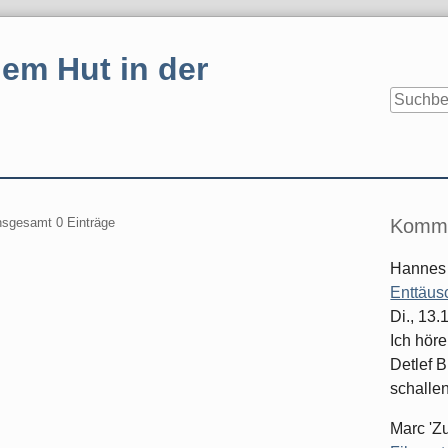
em Hut in der
Seitenle
insgesamt 0 Einträge
Komme
Hannes
Enttäus
Di., 13
Ich hör
Detlef B
schallen
Marc 'Z