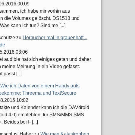
.06.2016 00:09
usammen, ich habe mir vorhin aus
n die Volumes gelöscht. DS1513 und
Was kann ich tun? Sind me [...]
Schütze
zu
Hörbücher mal in grauenhaft...
.de
05.2016 03:06
ei audible hat sich einiges getan und daher
h meine Meinung in ein Video gefasst.
t passt [...]
u
Wie ich Daten von einem Handy aufs
bekomme: Threema und TextSecure
.08.2015 10:02
takte und Kalender kann ich die DAVdroid
roid 4.0) empfehlen, für SMS/MMS SMS
 Beides bei f- [...]
ugschlus' Haber
zu
Wie man Katastrophen