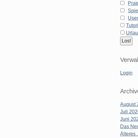
Prat
Spie
Use
Tutor
Urla
Verwal
Login
Archiv
August 
Juli 20
Juni 20
Das Neu
Älteres .