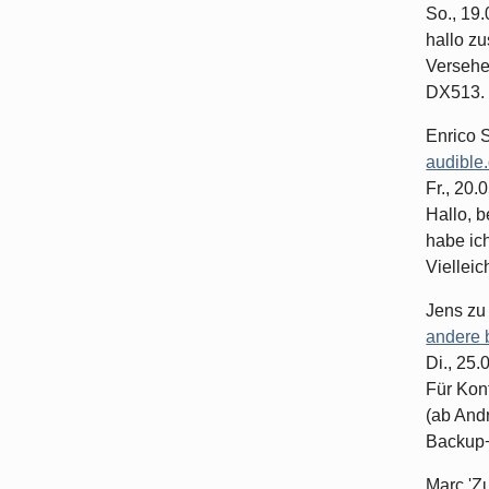
So., 19
hallo z
Versehe
DX513. 
Enrico 
audible
Fr., 20.
Hallo, b
habe ic
Vielleich
Jens
z
andere 
Di., 25
Für Kon
(ab And
Backup+.
Marc 'Z