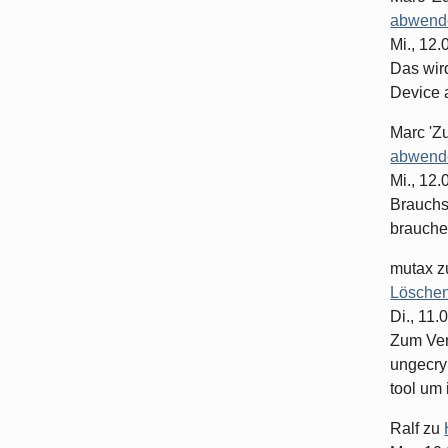
abwende
Mi., 12
Das wir
Device 
Marc 'Z
abwende
Mi., 12
Brauchst
brauche
mutax
z
Löschen
Di., 11.
Zum Ver
ungecry
tool um 
Ralf
zu