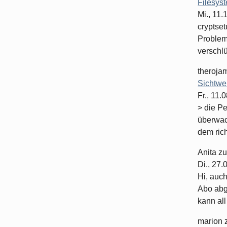
Filesys
Mi., 11
cryptset
Problema
verschlüs
theroja
Sichtwe
Fr., 11.
> die P
überwac
dem rich
Anita
z
Di., 27
Hi, auc
Abo abge
kann all 
marion