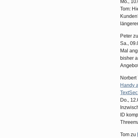
Mo., 10
Tom: Hi
Kunden?
längeren
Peter
z
Sa., 09
Mal ang
bisher a
Angebote
Norbert
Handy a
TextSec
Do., 12
Inzwisc
ID komp
Threema-
Tom
zu