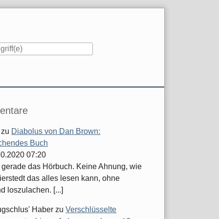
iste
ntare
zu
Diabolus von Dan Brown:
chendes Buch
.10.2020 07:20
e gerade das Hörbuch. Keine Ahnung, wie
ierstedt das alles lesen kann, ohne
d loszulachen. [...]
ugschlus' Haber
zu
Verschlüsselte