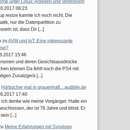
teme unter Linux: Anlegen und vergrößern
.10.2017 06:23
up resize kannte ich noch nicht. Die
tik, nur die Datenpartition zu
seln ist, dass Dir [...]
m
zu
AVM und IoT: Eine interessante
ise?
08.2017 15:46
ersonen und deren Gesichtsausdrücke
hen können Da fehlt noch die PS4 mit
tigen Zusatzgerä [...]
u
Hörbücher mal in grauenhaft... audible.de
.06.2017 17:40
h ich denke wie meine Vorgänger. Hatte ein
schlossen, der ist 76 Jahre und blind. Er
sein [...]
zu
Meine Erfahrungen mit Synology