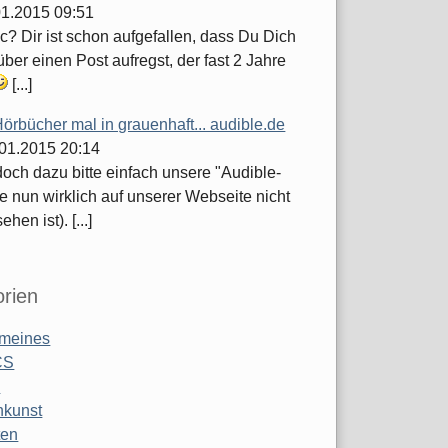
.01.2015 09:51
c? Dir ist schon aufgefallen, dass Du Dich
ber einen Post aufregst, der fast 2 Jahre
[...]
örbücher mal in grauenhaft... audible.de
.01.2015 20:14
och dazu bitte einfach unsere "Audible-
e nun wirklich auf unserer Webseite nicht
hen ist). [...]
rien
emeines
CS
o
nkunst
ten