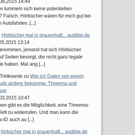
.08.2015 14:49
er tummeln sich keine potentiellen
 Falsch. Hörbücher wären für mich gut bei
 Autofahrten. [...]
u
Hörbücher mal in grauenhaft... audible.de
.05.2015 13:14
enommen, jemand hat sich Hörbücher
uf Seiten besorgt, die nicht ganz legale
 haben. Mal ang [...]
 Tretkowski
zu
Wie ich Daten von einem
ufs andere bekomme: Threema und
ure
.03.2015 10:47
hen gibt es die Möglichkeit, eine Threema-
lett zu widerrufen. Und man kann die
ID auch au [...]
Hörbücher mal in grauenhaft... audible.de